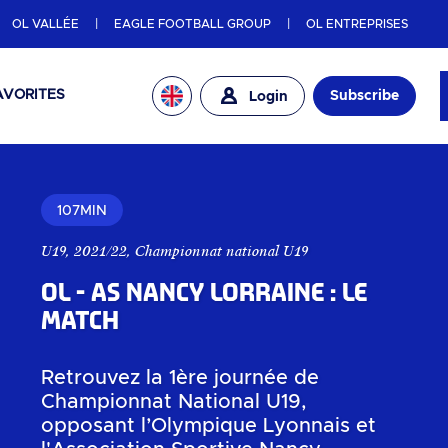
OL VALLÉE
EAGLE FOOTBALL GROUP
OL ENTREPRISES
AVORITES
Subscribe
Login
107MIN
U19
,
2021/22
,
Championnat national U19
OL - AS Nancy Lorraine : Le
match
Retrouvez la 1ère journée de
Championnat National U19,
opposant l’Olympique Lyonnais et