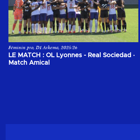
Féminin pro, D1 Arkema, 2025/26
Le match amical entre OL Lyonnes et le Real Sociedad lors de 
LE MATCH : OL Lyonnes - Real Sociedad
·
Match Amical