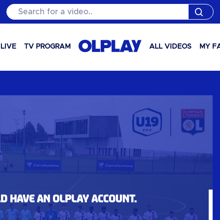
Search for a video..
LIVE
TV PROGRAM
ALL VIDEOS
MY F
ld have an OLPlay account.