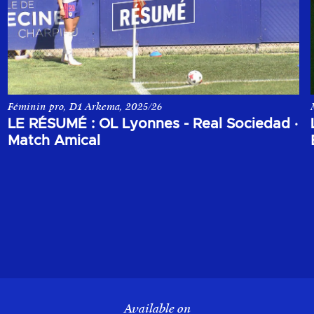
Féminin pro, D1 Arkema, 2025/26
la pré-saison 2026-2027.
Le résumé du match amical entre OL Lyonnes et le Real Sociedad 
LE RÉSUMÉ : OL Lyonnes - Real Sociedad
·
Match Amical
Available on