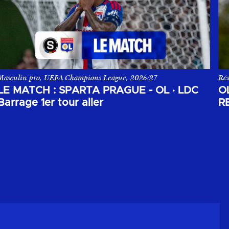
Masculin pro, UEFA Champions League, 2026/27
Rés
lors de la pré-saison 2026-2027.
Le match aller du 1er tour de barrage de la Champions League, opp
Le 
LE MATCH : SPARTA PRAGUE - OL
·
LDC
O
Barrage 1er tour aller
R