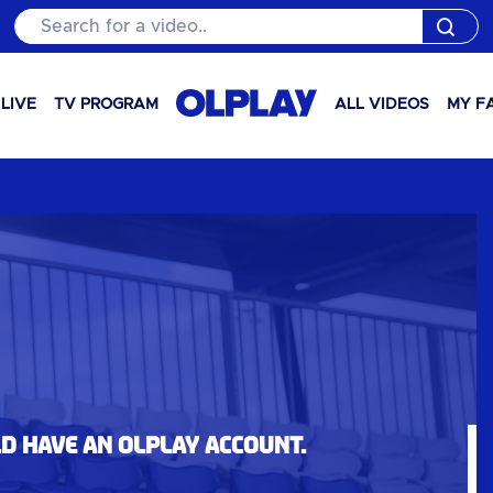
Search for a video..
LIVE
TV PROGRAM
ALL VIDEOS
MY F
ld have an OLPlay account.