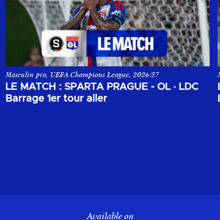
Masculin pro, UEFA Champions League, 2026/27
ons League, opposant le Sparta Prague à l'Olympique Lyonnais.
Le match aller du 1er tour de barrage de la Champions League, o
LE MATCH : SPARTA PRAGUE - OL
·
LDC
Barrage 1er tour aller
Available on