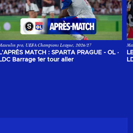
Masculin pro, UEFA Champions League, 2026/27
Ma
pposant le Sparta Prague à l'Olympique Lyonnais.
L'après match aller du 1er tour de barrage de la Champions League
Les
L'APRÈS MATCH : SPARTA PRAGUE - OL
·
L
LDC Barrage 1er tour aller
LD