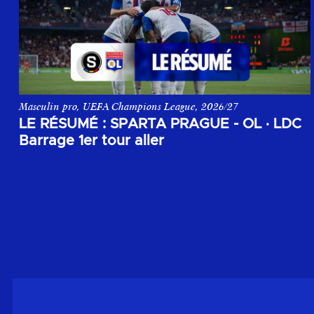
Masculin pro, UEFA Champions League, 2026/27
Le résumé du match aller du 1er tour de barrage de la Champi
LE RÉSUMÉ : SPARTA PRAGUE - OL
·
LDC
Barrage 1er tour aller