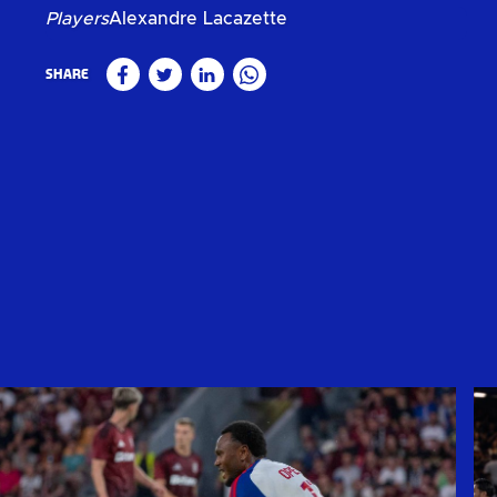
Players
Alexandre Lacazette
Share
Facebook
Twitter
Linkedin
WhatsApp