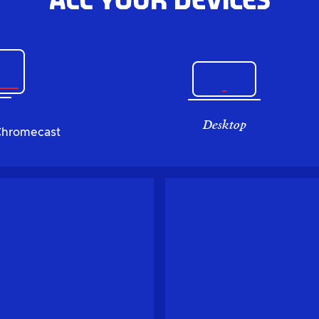
All your devices
Desktop
Chromecast