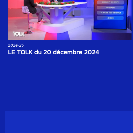
2024/25
Votre rendez-vous de la soirée du 20 décembre 2024.
LE TOLK du 20 décembre 2024