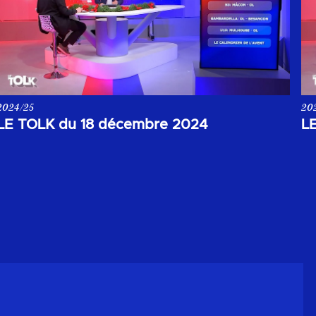
2024/25
20
Votre rendez-vous de la soirée du 18 décembre 2024.
Vo
LE TOLK du 18 décembre 2024
L