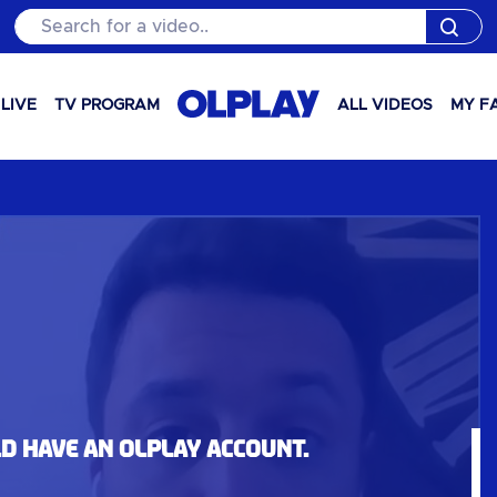
Search for a video..
LIVE
TV PROGRAM
ALL VIDEOS
MY F
ld have an OLPlay account.