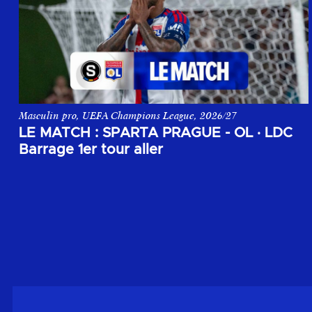
Masculin pro, UEFA Champions League, 2026/27
Le match aller du 1er tour de barrage de la Champions League,
LE MATCH : SPARTA PRAGUE - OL
·
LDC
Barrage 1er tour aller