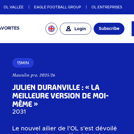
OL VALLÉE
EAGLE FOOTBALL GROUP
OL ENTREPRISES
AVORITES
Subscribe
Login
15MIN
Masculin pro
,
2025/26
Julien Duranville : « la
meilleure version de moi-
même »
2031
Le nouvel ailier de l’OL s’est dévoilé