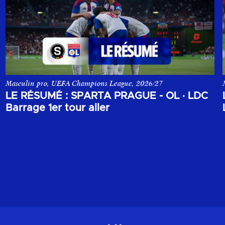
Masculin pro, UEFA Champions League, 2026/27
 opposant le Sparta Prague à l'Olympique Lyonnais.
Le résumé du match aller du 1er tour de barrage de la Champion
LE RÉSUMÉ : SPARTA PRAGUE - OL
·
LDC
Barrage 1er tour aller