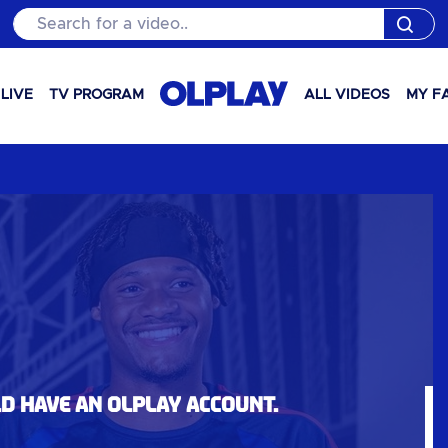
Search for a video..
LIVE
TV PROGRAM
ALL VIDEOS
MY F
ld have an OLPlay account.