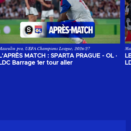
Masculin pro, UEFA Champions League, 2026/27
Ma
s League, opposant le Sparta Prague à l'Olympique Lyonnais.
L'après match aller du 1er tour de barrage de la Champions League
Les
L'APRÈS MATCH : SPARTA PRAGUE - OL
·
L
LDC Barrage 1er tour aller
LD