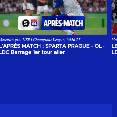
Masculin pro, UEFA Champions League, 2026/27
Ma
pposant le Sparta Prague à l'Olympique Lyonnais.
L'après match aller du 1er tour de barrage de la Champions League
Les
L'APRÈS MATCH : SPARTA PRAGUE - OL
·
L
LDC Barrage 1er tour aller
LD