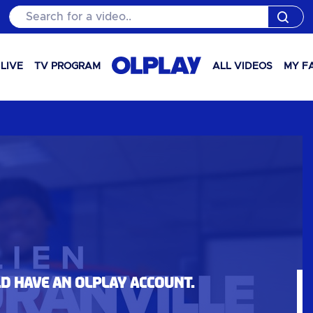
Search for a video..
LIVE
TV PROGRAM
ALL VIDEOS
MY F
ld have an OLPlay account.