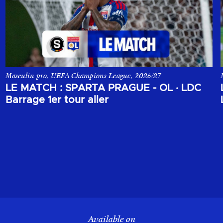
Masculin pro, UEFA Champions League, 2026/27
ons League, opposant le Sparta Prague à l'Olympique Lyonnais.
Le match aller du 1er tour de barrage de la Champions League, o
LE MATCH : SPARTA PRAGUE - OL
·
LDC
Barrage 1er tour aller
Available on