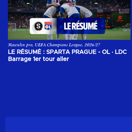
Masculin pro, UEFA Champions League, 2026/27
Le résumé du match aller du 1er tour de barrage de la Champi
LE RÉSUMÉ : SPARTA PRAGUE - OL
·
LDC
Barrage 1er tour aller