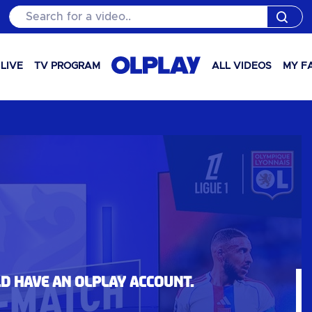
Search for a video..
LIVE
TV PROGRAM
ALL VIDEOS
MY F
ld have an OLPlay account.