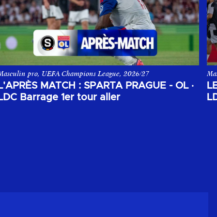
Masculin pro, UEFA Champions League, 2026/27
Ma
pposant le Sparta Prague à l'Olympique Lyonnais.
L'après match aller du 1er tour de barrage de la Champions League
Les
L'APRÈS MATCH : SPARTA PRAGUE - OL
·
L
LDC Barrage 1er tour aller
LD