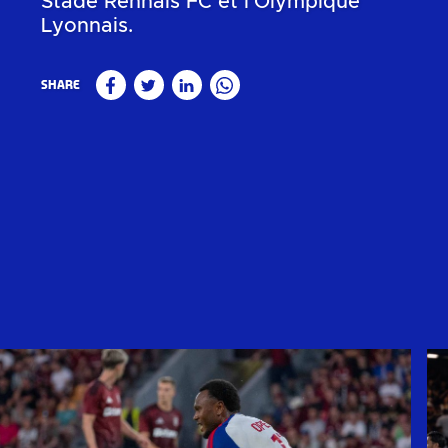
Stade Rennais FC et l'Olympique
Lyonnais.
Share
Facebook
Twitter
Linkedin
WhatsApp