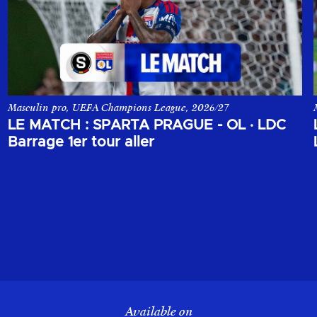
Masculin pro, UEFA Champions League, 2026/27
ons League, opposant le Sparta Prague à l'Olympique Lyonnais.
Le match aller du 1er tour de barrage de la Champions League, o
LE MATCH : SPARTA PRAGUE - OL
·
LDC
Barrage 1er tour aller
Available on