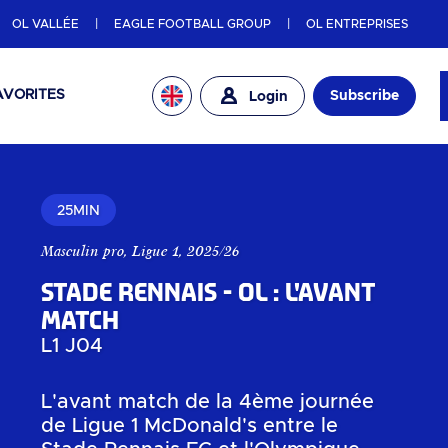
OL VALLÉE
EAGLE FOOTBALL GROUP
OL ENTREPRISES
AVORITES
Subscribe
Login
25MIN
Masculin pro
,
Ligue 1
,
2025/26
Stade Rennais - OL : L'avant
Match
L1 J04
L'avant match de la 4ème journée
de Ligue 1 McDonald's entre le