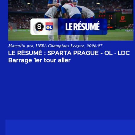
Masculin pro, UEFA Champions League, 2026/27
Le résumé du match aller du 1er tour de barrage de la Champi
LE RÉSUMÉ : SPARTA PRAGUE - OL
·
LDC
Barrage 1er tour aller