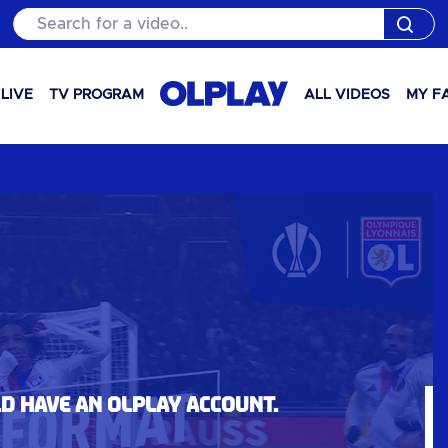
Search for a video..
LIVE
TV PROGRAM
ALL VIDEOS
MY F
ld have an OLPlay account.