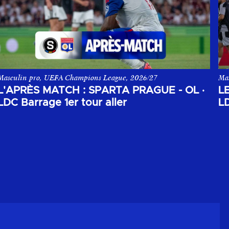
Masculin pro, UEFA Champions League, 2026/27
Ma
pposant le Sparta Prague à l'Olympique Lyonnais.
L'après match aller du 1er tour de barrage de la Champions League
Les
L'APRÈS MATCH : SPARTA PRAGUE - OL
·
L
LDC Barrage 1er tour aller
LD