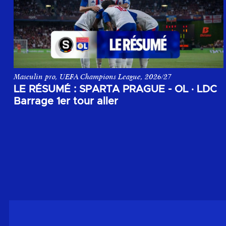
Masculin pro, UEFA Champions League, 2026/27
Le résumé du match aller du 1er tour de barrage de la Champi
LE RÉSUMÉ : SPARTA PRAGUE - OL
·
LDC
Barrage 1er tour aller