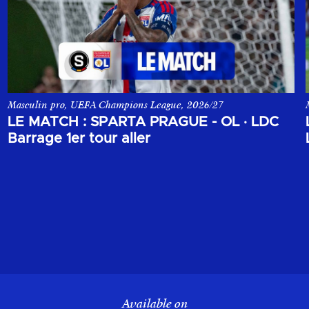
Masculin pro, UEFA Champions League, 2026/27
ons League, opposant le Sparta Prague à l'Olympique Lyonnais.
Le match aller du 1er tour de barrage de la Champions League, o
LE MATCH : SPARTA PRAGUE - OL
·
LDC
Barrage 1er tour aller
Available on