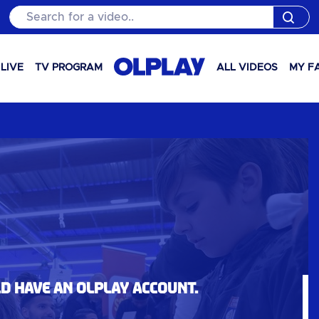
Search for a video..
LIVE
TV PROGRAM
ALL VIDEOS
MY F
ld have an OLPlay account.