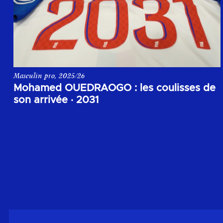
Masculin pro, 2025/26
Les coulisses de l'arrivée de Mohamed Ouedraogo à l'Olympiq
Mohamed OUEDRAOGO : les coulisses de
son arrivée
·
2031