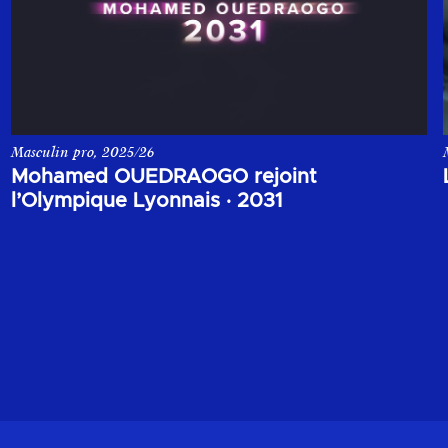
Masculin pro, 2025/26
ue Lyonnais.
L’Olympique Lyonnais est très heureux d’annoncer l’arrivée de M
Mohamed OUEDRAOGO rejoint
l’Olympique Lyonnais
·
2031