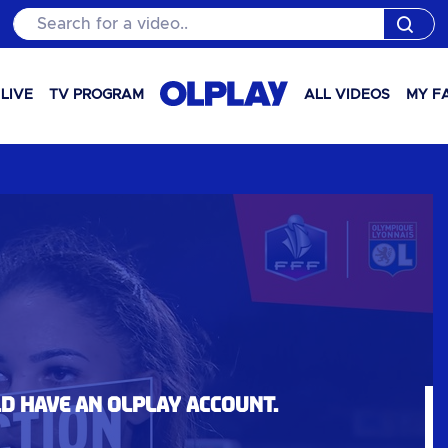
Search for a video..
LIVE
TV PROGRAM
ALL VIDEOS
MY F
ld have an OLPlay account.