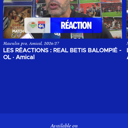
Masculin pro, Amical, 2026/27
la Champions League, opposant le Sparta Prague à l'Olympique Lyonn
Les réactions du match amical entre le Real Betis Balompié et l'
LES RÉACTIONS : REAL BETIS BALOMPIÉ -
OL
·
Amical
Available on