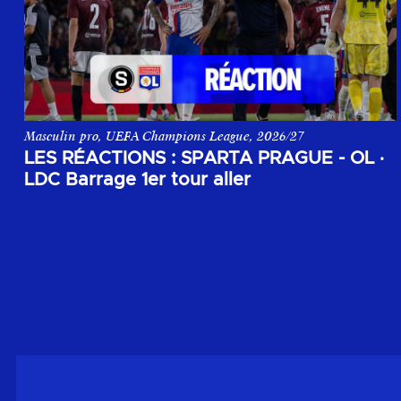
Masculin pro, UEFA Champions League, 2026/27
Les réactions suite au match aller du 1er tour de barrage de 
LES RÉACTIONS : SPARTA PRAGUE - OL
·
LDC Barrage 1er tour aller