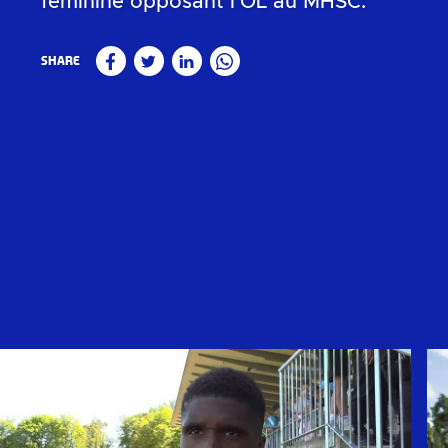
féminine opposant l'OL au MHSC.
Share
Facebook
Twitter
Linkedin
WhatsApp