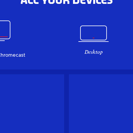
All your devices
Desktop
Chromecast