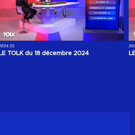
2024/25
20
Votre rendez-vous de la soirée du 18 décembre 2024.
Vo
LE TOLK du 18 décembre 2024
L