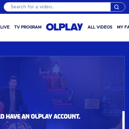
Search for a video..
LIVE
TV PROGRAM
ALL VIDEOS
MY F
ld have an OLPlay account.