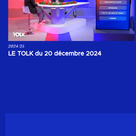
2024/25
Votre rendez-vous de la soirée du 20 décembre 2024.
LE TOLK du 20 décembre 2024