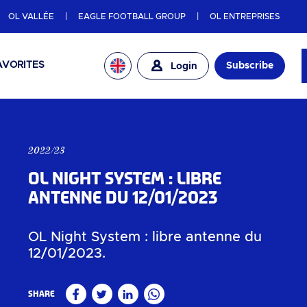
OL VALLÉE
EAGLE FOOTBALL GROUP
OL ENTREPRISES
AVORITES
Subscribe
Login
2022/23
OL Night System : libre
antenne du 12/01/2023
OL Night System : libre antenne du
12/01/2023.
Share
Facebook
Twitter
Linkedin
WhatsApp