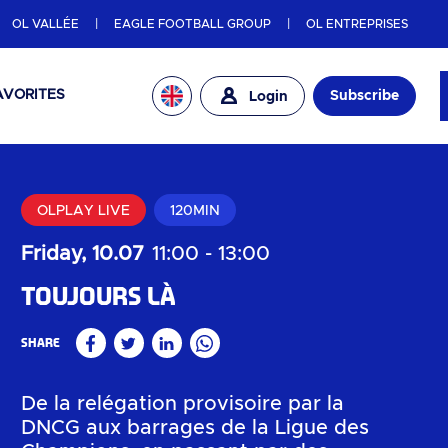
OL VALLÉE
EAGLE FOOTBALL GROUP
OL ENTREPRISES
AVORITES
Subscribe
Login
OLPLAY LIVE
120MIN
Friday, 10.07
11:00
-
13:00
Toujours là
Share
Facebook
Twitter
Linkedin
WhatsApp
De la relégation provisoire par la
DNCG aux barrages de la Ligue des