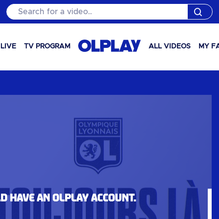
Search for a video..
LIVE
TV PROGRAM
ALL VIDEOS
MY F
ld have an OLPlay account.