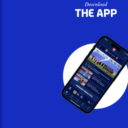
Download
the APP