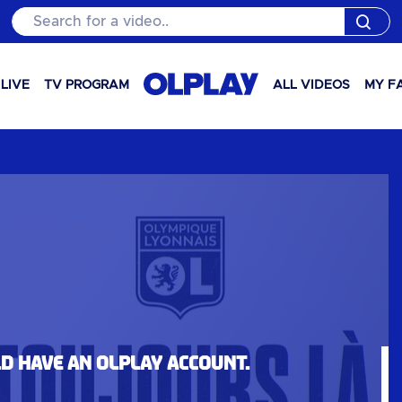
Search for a video..
LIVE
TV PROGRAM
ALL VIDEOS
MY F
ld have an OLPlay account.