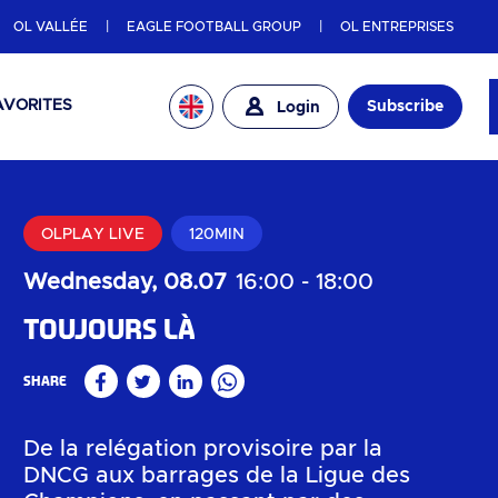
OL VALLÉE
EAGLE FOOTBALL GROUP
OL ENTREPRISES
AVORITES
Subscribe
Login
OLPLAY LIVE
120MIN
Wednesday, 08.07
16:00
-
18:00
Toujours là
Share
Facebook
Twitter
Linkedin
WhatsApp
De la relégation provisoire par la
DNCG aux barrages de la Ligue des