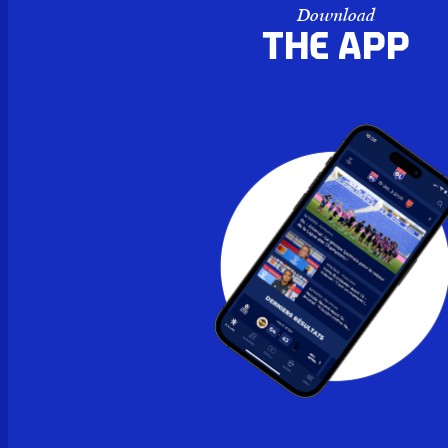
Download
the APP